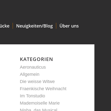
tücke
Neuigkeiten/Blog
Über uns
KATEGORIEN
Aeronauticus
Allgemein
Die weisse Witwe
Fraenkische Weihnacht
Im Tonstudio
Mademoiselle Marie
Nisha. das Musical