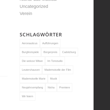
Uncategorized
Verein
SCHLAGWÖRTER
Aeronauticus
Aufführungen
Burgfestspiele
Bürgerpreis
Cadolzburg
Die weisse Witwe
Im Tonstudio
Leutershausen
Mademoiselle der Film
Mademoiselle Marie
Musik
Neujahrsempfang
Nisha
Premiere
Wir feiern